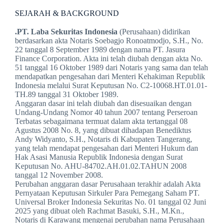
SEJARAH & BACKGROUND
.PT. Laba Sekuritas Indonesia
(Perusahaan) didirikan
berdasarkan akta Notaris Soebagjo Ronoatmodjo, S.H., No.
22 tanggal 8 September 1989 dengan nama PT. Jasura
Finance Corporation. Akta ini telah diubah dengan akta No.
51 tanggal 16 Oktober 1989 dari Notaris yang sama dan telah
mendapatkan pengesahan dari Menteri Kehakiman Republik
Indonesia melalui Surat Keputusan No. C2-10068.HT.01.01-
TH.89 tanggal 31 Oktober 1989.
Anggaran dasar ini telah diubah dan disesuaikan dengan
Undang-Undang Nomor 40 tahun 2007 tentang Perseroan
Terbatas sebagaimana termuat dalam akta tertanggal 08
Agustus 2008 No. 8, yang dibuat dihadapan Benediktus
Andy Widyanto, S.H., Notaris di Kabupaten Tangerang,
yang telah mendapat pengesahan dari Menteri Hukum dan
Hak Asasi Manusia Republik Indonesia dengan Surat
Keputusan No. AHU-84702.AH.01.02.TAHUN 2008
tanggal 12 November 2008.
Perubahan anggaran dasar Perusahaan terakhir adalah Akta
Pernyataan Keputusan Sirkuler Para Pemegang Saham PT.
Universal Broker Indonesia Sekuritas No. 01 tanggal 02 Juni
2025 yang dibuat oleh Rachmat Basuki, S.H., M.Kn.,
Notaris di Karawang mengenai perubahan nama Perusahaan