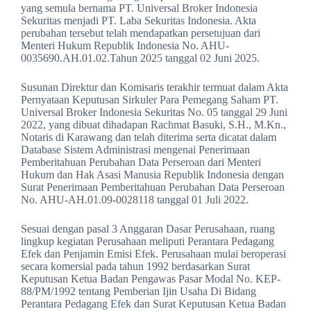
yang semula bernama PT. Universal Broker Indonesia
Sekuritas menjadi PT. Laba Sekuritas Indonesia. Akta
perubahan tersebut telah mendapatkan persetujuan dari
Menteri Hukum Republik Indonesia No. AHU-
0035690.AH.01.02.Tahun 2025 tanggal 02 Juni 2025.
Susunan Direktur dan Komisaris terakhir termuat dalam Akta
Pernyataan Keputusan Sirkuler Para Pemegang Saham PT.
Universal Broker Indonesia Sekuritas No. 05 tanggal 29 Juni
2022, yang dibuat dihadapan Rachmat Basuki, S.H., M.Kn.,
Notaris di Karawang dan telah diterima serta dicatat dalam
Database Sistem Administrasi mengenai Penerimaan
Pemberitahuan Perubahan Data Perseroan dari Menteri
Hukum dan Hak Asasi Manusia Republik Indonesia dengan
Surat Penerimaan Pemberitahuan Perubahan Data Perseroan
No. AHU-AH.01.09-0028118 tanggal 01 Juli 2022.
Sesuai dengan pasal 3 Anggaran Dasar Perusahaan, ruang
lingkup kegiatan Perusahaan meliputi Perantara Pedagang
Efek dan Penjamin Emisi Efek. Perusahaan mulai beroperasi
secara komersial pada tahun 1992 berdasarkan Surat
Keputusan Ketua Badan Pengawas Pasar Modal No. KEP-
88/PM/1992 tentang Pemberian Ijin Usaha Di Bidang
Perantara Pedagang Efek dan Surat Keputusan Ketua Badan