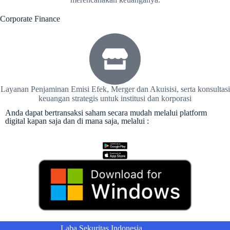
Corporate Finance
Layanan Penjaminan Emisi Efek, Merger dan Akuisisi, serta konsultasi
keuangan strategis untuk institusi dan korporasi
Anda dapat bertransaksi saham secara mudah melalui platform
digital kapan saja dan di mana saja, melalui :
Laba Sekuritas Indonesia